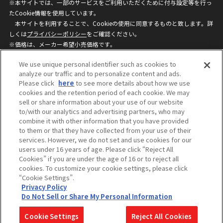
※本サイトでは、一部のサービスをご利用いただくために付与設定等を行っ
たCookie情報を使用しています。
本サイトを利用することで、Cookieの使用に同意するものと致します。詳
しくは
プライバシーポリシー
をご確認ください。
※価格は、メーカー希望小売価格です。
※商品名・発売日・価格などこのホームページの情報は変更になる場合がご
We use unique personal identifier such as cookies to
ざいますのでご了承ください。
analyze our traffic and to personalize content and ads.
Please click
here
to see more details about how we use
cookies and the retention period of each cookie. We may
privacypolicy
Do Not Sell or Share My
sell or share information about your use of our website
Personal Information
to/with our analytics and advertising partners, who may
ウェブサイトご利用条件
ソーシャルメディアポリシー
combine it with other information that you have provided
個人情報保護方針
お問い合わせ
to them or that they have collected from your use of their
services. However, we do not set and use cookies for our
users under 16 years of age. Please click “Reject All
Cookies” if you are under the age of 16 or to reject all
©BANDAI
cookies. To customize your cookie settings, please click
“Cookie Settings”.
Privacy Policy
Do Not Sell or Share My Personal Information
コピーライト一覧を表示する
Cookie Settings
Reject All Cookies