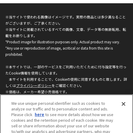
※当サイトで使われる画像はイメージです。実際の商品とは多少異なること
がございますが、ご了承ください。
※当サイトに掲載されているすべての画像、文章、データ等の無断転用、転
載をお断りします。
*Product image for illustration purposes only. Actual product may vary.
*Any use or reproduction of image, acritical or data from this site is
prohibited.
※本サイトでは、一部のサービスをご利用いただくために付与設定等を行っ
たCookie情報を使用しています。
本サイトを利用することで、Cookieの使用に同意するものと致します。詳
しくは
プライバシーポリシー
をご確認ください。
※価格は、メーカー希望小売価格です。
※商品名・発売日・価格などこのホームページの情報は変更になる場合がご
We use unique personal identifier such as cookies to
ざいますのでご了承ください。
analyze our traffic and to personalize content and ads.
Please click
here
to see more details about how we use
cookies and the retention period of each cookie. We may
privacypolicy
Do Not Sell or Share My
sell or share information about your use of our website
Personal Information
to/with our analytics and advertising partners, who may