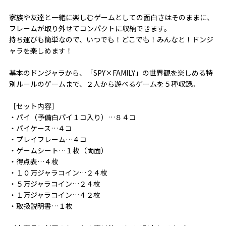
家族や友達と一緒に楽しむゲームとしての面白さはそのままに、
フレームが取り外せてコンパクトに収納できます。
持ち運びも簡単なので、いつでも！どこでも！みんなと！ドンジ
ャラを楽しめます！
基本のドンジャラから、「SPY×FAMILY」の世界観を楽しめる特
別ルールのゲームまで、２人から遊べるゲームを５種収録。
［セット内容］
・パイ（予備白パイ１コ入り）…８４コ
・パイケース…４コ
・プレイフレーム…４コ
・ゲームシート…１枚（両面）
・得点表…４枚
・１０万ジャラコイン…２４枚
・５万ジャラコイン…２４枚
・１万ジャラコイン…４２枚
・取扱説明書…１枚