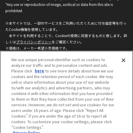
*Any use or reproduction of image, acritical or data from this site is
prohibited.
※本サイトでは、一部のサービスをご利用いただくために付与設定等を行っ
たCookie情報を使用しています。
本サイトを利用することで、Cookieの使用に同意するものと致します。詳
しくは
プライバシーポリシー
をご確認ください。
※価格は、メーカー希望小売価格です。
※商品名・発売日・価格などこのホームページの情報は変更になる場合がご
We use unique personal identifier such as cookies to
ざいますのでご了承ください。
analyze our traffic and to personalize content and ads.
Please click
here
to see more details about how we use
cookies and the retention period of each cookie. We may
privacypolicy
Do Not Sell or Share My
sell or share information about your use of our website
Personal Information
to/with our analytics and advertising partners, who may
ウェブサイトご利用条件
ソーシャルメディアポリシー
combine it with other information that you have provided
個人情報保護方針
お問い合わせ
to them or that they have collected from your use of their
services. However, we do not set and use cookies for our
users under 16 years of age. Please click “Reject All
Cookies” if you are under the age of 16 or to reject all
©BANDAI
cookies. To customize your cookie settings, please click
“Cookie Settings”.
Privacy Policy