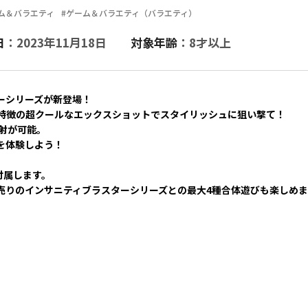
ム＆バラエティ
#ゲーム＆バラエティ（バラエティ）
日
：2023年11月18日
対象年齢
：8才以上
ーシリーズが新登場！
特徴の超クールなエックスショットでスタイリッシュに狙い撃て！
射が可能。
を体験しよう！
付属します。
売りのインサニティブラスターシリーズとの最大4種合体遊びも楽しめま