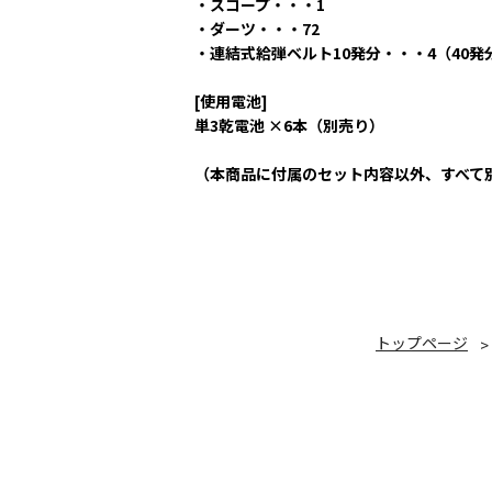
・スコープ・・・1
・ダーツ・・・72
・連結式給弾ベルト10発分・・・4（40
[使用電池]
単3乾電池 ×6本（別売り）
（本商品に付属のセット内容以外、すべて
トップページ