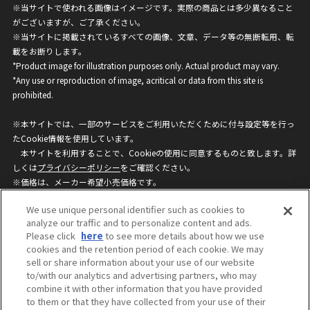
※当サイトで使われる画像はイメージです。実際の商品とは多少異なること
がございますが、ご了承ください。
※当サイトに掲載されているすべての画像、文章、データ等の無断転用、転
載をお断りします。
*Product image for illustration purposes only. Actual product may vary.
*Any use or reproduction of image, acritical or data from this site is
prohibited.
※本サイトでは、一部のサービスをご利用いただくために付与設定等を行っ
たCookie情報を使用しています。
本サイトを利用することで、Cookieの使用に同意するものと致します。詳
しくは
プライバシーポリシー
をご確認ください。
※価格は、メーカー希望小売価格です。
※商品名・発売日・価格などこのホームページの情報は変更になる場合がご
We use unique personal identifier such as cookies to
ざいますのでご了承ください。
analyze our traffic and to personalize content and ads.
Please click
here
to see more details about how we use
cookies and the retention period of each cookie. We may
privacypolicy
Do Not Sell or Share My
sell or share information about your use of our website
Personal Information
to/with our analytics and advertising partners, who may
ウェブサイトご利用条件
ソーシャルメディアポリシー
combine it with other information that you have provided
個人情報保護方針
お問い合わせ
to them or that they have collected from your use of their