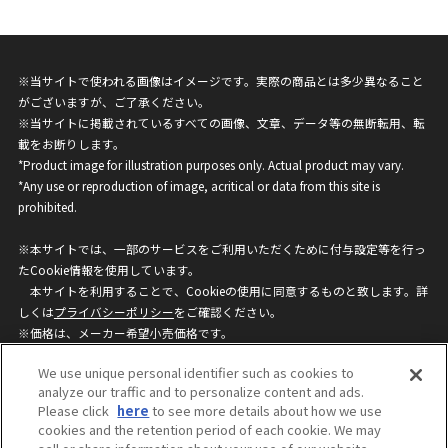
※当サイトで使われる画像はイメージです。実際の商品とは多少異なること
がございますが、ご了承ください。
※当サイトに掲載されているすべての画像、文章、データ等の無断転用、転
載をお断りします。
*Product image for illustration purposes only. Actual product may vary.
*Any use or reproduction of image, acritical or data from this site is
prohibited.
※本サイトでは、一部のサービスをご利用いただくために付与設定等を行っ
たCookie情報を使用しています。
本サイトを利用することで、Cookieの使用に同意するものと致します。詳
しくは
プライバシーポリシー
をご確認ください。
※価格は、メーカー希望小売価格です。
※商品名・発売日・価格などこのホームページの情報は変更になる場合がご
We use unique personal identifier such as cookies to
ざいますのでご了承ください。
analyze our traffic and to personalize content and ads.
Please click
here
to see more details about how we use
cookies and the retention period of each cookie. We may
privacypolicy
Do Not Sell or Share My