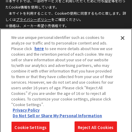
※本サイトでは、一部のサービスをご利用いただくために付与設定等を行っ
たCookie情報を使用しています。
本サイトを利用することで、Cookieの使用に同意するものと致します。詳
しくは
プライバシーポリシー
をご確認ください。
※価格は、メーカー希望小売価格です。
※商品名・発売日・価格などこのホームページの情報は変更になる場合がご
We use unique personal identifier such as cookies to
ざいますのでご了承ください。
analyze our traffic and to personalize content and ads.
Please click
here
to see more details about how we use
cookies and the retention period of each cookie. We may
privacypolicy
Do Not Sell or Share My
sell or share information about your use of our website
Personal Information
to/with our analytics and advertising partners, who may
ウェブサイトご利用条件
ソーシャルメディアポリシー
combine it with other information that you have provided
個人情報保護方針
お問い合わせ
to them or that they have collected from your use of their
services. However, we do not set and use cookies for our
users under 16 years of age. Please click “Reject All
Cookies” if you are under the age of 16 or to reject all
©BANDAI
cookies. To customize your cookie settings, please click
“Cookie Settings”.
Privacy Policy
Do Not Sell or Share My Personal Information
コピーライト一覧を表示する
Cookie Settings
Reject All Cookies