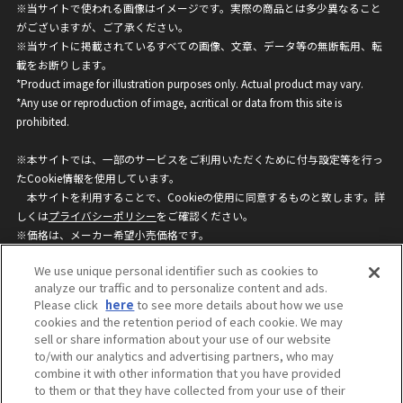
※当サイトで使われる画像はイメージです。実際の商品とは多少異なること
がございますが、ご了承ください。
※当サイトに掲載されているすべての画像、文章、データ等の無断転用、転
載をお断りします。
*Product image for illustration purposes only. Actual product may vary.
*Any use or reproduction of image, acritical or data from this site is
prohibited.
※本サイトでは、一部のサービスをご利用いただくために付与設定等を行っ
たCookie情報を使用しています。
本サイトを利用することで、Cookieの使用に同意するものと致します。詳
しくは
プライバシーポリシー
をご確認ください。
※価格は、メーカー希望小売価格です。
※商品名・発売日・価格などこのホームページの情報は変更になる場合がご
We use unique personal identifier such as cookies to
ざいますのでご了承ください。
analyze our traffic and to personalize content and ads.
Please click
here
to see more details about how we use
cookies and the retention period of each cookie. We may
privacypolicy
Do Not Sell or Share My
sell or share information about your use of our website
Personal Information
to/with our analytics and advertising partners, who may
ウェブサイトご利用条件
ソーシャルメディアポリシー
combine it with other information that you have provided
個人情報保護方針
お問い合わせ
to them or that they have collected from your use of their