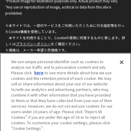
*Product image for illustration purposes only. Actual product may vary.
*Any use or reproduction of image, acritical or data from this site is
prohibited.
※本サイトでは、一部のサービスをご利用いただくために付与設定等を行っ
たCookie情報を使用しています。
本サイトを利用することで、Cookieの使用に同意するものと致します。詳
しくは
プライバシーポリシー
をご確認ください。
※価格は、メーカー希望小売価格です。
※商品名・発売日・価格などこのホームページの情報は変更になる場合がご
We use unique personal identifier such as cookies to
ざいますのでご了承ください。
analyze our traffic and to personalize content and ads.
Please click
here
to see more details about how we use
cookies and the retention period of each cookie. We may
privacypolicy
Do Not Sell or Share My
sell or share information about your use of our website
Personal Information
to/with our analytics and advertising partners, who may
ウェブサイトご利用条件
ソーシャルメディアポリシー
combine it with other information that you have provided
個人情報保護方針
お問い合わせ
to them or that they have collected from your use of their
services. However, we do not set and use cookies for our
users under 16 years of age. Please click “Reject All
Cookies” if you are under the age of 16 or to reject all
©BANDAI
cookies. To customize your cookie settings, please click
“Cookie Settings”.