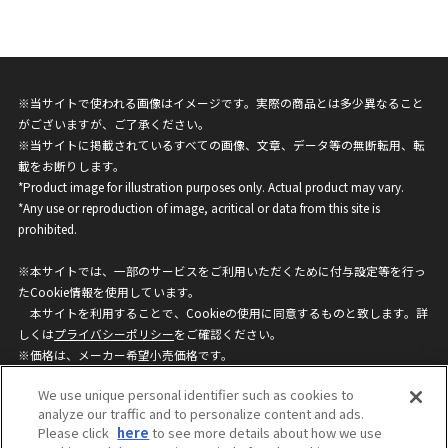
※当サイトで使われる画像はイメージです。実際の商品とは多少異なること
がございますが、ご了承ください。
※当サイトに掲載されているすべての画像、文章、データ等の無断転用、転
載をお断りします。
*Product image for illustration purposes only. Actual product may vary.
*Any use or reproduction of image, acritical or data from this site is
prohibited.
※本サイトでは、一部のサービスをご利用いただくために付与設定等を行っ
たCookie情報を使用しています。
本サイトを利用することで、Cookieの使用に同意するものと致します。詳
しくは
プライバシーポリシー
をご確認ください。
※価格は、メーカー希望小売価格です。
※商品名・発売日・価格などこのホームページの情報は変更になる場合がご
We use unique personal identifier such as cookies to
ざいますのでご了承ください。
analyze our traffic and to personalize content and ads.
Please click
here
to see more details about how we use