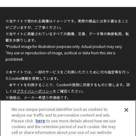
※当サイトで使われる画像はイメージです。実際の商品とは多少異なること
がございますが、ご了承ください。
※当サイトに掲載されているすべての画像、文章、データ等の無断転用、転
載をお断りします。
*Product image for illustration purposes only. Actual product may vary.
*Any use or reproduction of image, acritical or data from this site is
prohibited.
※本サイトでは、一部のサービスをご利用いただくために付与設定等を行っ
たCookie情報を使用しています。
本サイトを利用することで、Cookieの使用に同意するものと致します。詳
しくは
プライバシーポリシー
をご確認ください。
※価格は、メーカー希望小売価格です。
※商品名・発売日・価格などこのホームページの情報は変更になる場合がご
We use unique personal identifier such as cookies to
ざいますのでご了承ください。
analyze our traffic and to personalize content and ads.
Please click
here
to see more details about how we use
cookies and the retention period of each cookie. We may
privacypolicy
Do Not Sell or Share My
sell or share information about your use of our website
Personal Information