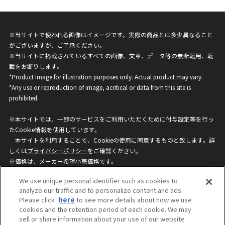
※当サイトで使われる画像はイメージです。実際の商品とは多少異なること
がございますが、ご了承ください。
※当サイトに掲載されているすべての画像、文章、データ等の無断転用、転
載をお断りします。
*Product image for illustration purposes only. Actual product may vary.
*Any use or reproduction of image, acritical or data from this site is
prohibited.
※本サイトでは、一部のサービスをご利用いただくために付与設定等を行っ
たCookie情報を使用しています。
本サイトを利用することで、Cookieの使用に同意するものと致します。詳
しくは
プライバシーポリシー
をご確認ください。
※価格は、メーカー希望小売価格です。
※商品名・発売日・価格などこのホームページの情報は変更になる場合がご
We use unique personal identifier such as cookies to
ざいますのでご了承ください。
analyze our traffic and to personalize content and ads.
Please click
here
to see more details about how we use
cookies and the retention period of each cookie. We may
privacypolicy
Do Not Sell or Share My
sell or share information about your use of our website
Personal Information