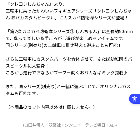
『クレヨンしんちゃん』より、
三輪車に乗ったかわいいフィギュアシリーズ「クレヨンしんちゃ
ん おバカスタムビークル」にカスカベ防衛隊シリーズが登場！
「第2弾 カスカベ防衛隊シリーズ① しんちゃん」は全長約50mm
で、飾って楽しい＆手ころがし遊びが楽しめるアイテムです。
同シリーズ(別売り)の三輪車に乗せ替えて遊ぶことも可能！
さらに三輪車にカスタムパーツを合体させて、ふたば幼稚園のバ
スビークルに大変身！
ころがし走行でおならがブーブー動くおバカなギミック搭載♪
また、同シリーズ(別売り)と一緒に遊ぶことで、オリジナルカス
タムも可能です。
（本商品のセット内容以外は付属しません。）
(C)臼井儀人／双葉社・シンエイ・テレビ朝日・ADK