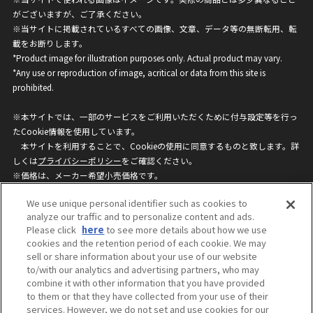
がございますが、ご了承ください。
※当サイトに掲載されているすべての画像、文章、データ等の無断転用、転
載をお断りします。
*Product image for illustration purposes only. Actual product may vary.
*Any use or reproduction of image, acritical or data from this site is
prohibited.
※本サイトでは、一部のサービスをご利用いただくために付与設定等を行っ
たCookie情報を使用しています。
本サイトを利用することで、Cookieの使用に同意するものと致します。詳
しくは
プライバシーポリシー
をご確認ください。
※価格は、メーカー希望小売価格です。
※商品名・発売日・価格などこのホームページの情報は変更になる場合がご
We use unique personal identifier such as cookies to
ざいますのでご了承ください。
analyze our traffic and to personalize content and ads.
Please click
here
to see more details about how we use
cookies and the retention period of each cookie. We may
privacypolicy
Do Not Sell or Share My
sell or share information about your use of our website
Personal Information
to/with our analytics and advertising partners, who may
ウェブサイトご利用条件
ソーシャルメディアポリシー
combine it with other information that you have provided
個人情報保護方針
お問い合わせ
to them or that they have collected from your use of their
services. However, we do not set and use cookies for our