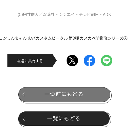
(C)臼井儀人／双葉社・シンエイ・テレビ朝日・ADK
ヨンしんちゃん おバカスタムビークル 第3弾 カスカベ防衛隊シリーズ② し
友達に共有する
一つ前にもどる
一覧にもどる