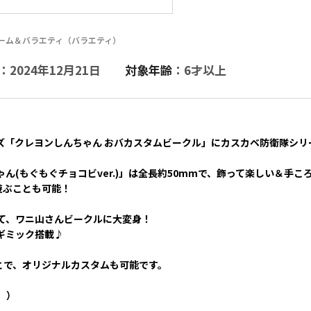
ゲーム＆バラエティ（バラエティ）
：2024年12月21日
対象年齢
：6才以上
ズ「クレヨンしんちゃん おバカスタムビークル」にカスカベ防衛隊シリ
ゃん(もぐもぐチョコビver.)」は全長約50mmで、飾って楽しい＆手
遊ぶことも可能！
て、ワニ山さんビークルに大変身！
ギミック搭載♪
とで、オリジナルカスタムも可能です。
。）