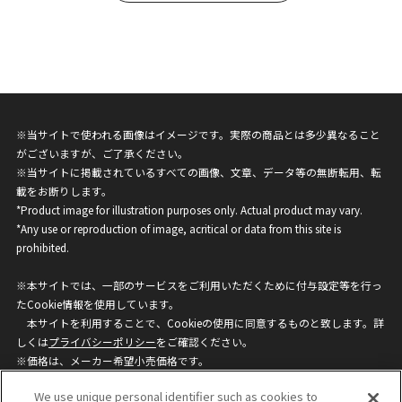
※当サイトで使われる画像はイメージです。実際の商品とは多少異なること
がございますが、ご了承ください。
※当サイトに掲載されているすべての画像、文章、データ等の無断転用、転
載をお断りします。
*Product image for illustration purposes only. Actual product may vary.
*Any use or reproduction of image, acritical or data from this site is
prohibited.
※本サイトでは、一部のサービスをご利用いただくために付与設定等を行っ
たCookie情報を使用しています。
本サイトを利用することで、Cookieの使用に同意するものと致します。詳
しくは
プライバシーポリシー
をご確認ください。
※価格は、メーカー希望小売価格です。
※商品名・発売日・価格などこのホームページの情報は変更になる場合がご
We use unique personal identifier such as cookies to
ざいますのでご了承ください。