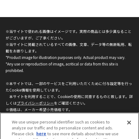
※当サイトで使われる画像はイメージです。実際の商品とは多少異なること
がございますが、ご了承ください。
※当サイトに掲載されているすべての画像、文章、データ等の無断転用、転
載をお断りします。
*Product image for illustration purposes only. Actual product may vary.
*Any use or reproduction of image, acritical or data from this site is
prohibited.
※本サイトでは、一部のサービスをご利用いただくために付与設定等を行っ
たCookie情報を使用しています。
本サイトを利用することで、Cookieの使用に同意するものと致します。詳
しくは
プライバシーポリシー
をご確認ください。
※価格は、メーカー希望小売価格です。
※商品名・発売日・価格などこのホームページの情報は変更になる場合がご
We use unique personal identifier such as cookies to
ざいますのでご了承ください。
analyze our traffic and to personalize content and ads.
Please click
here
to see more details about how we use