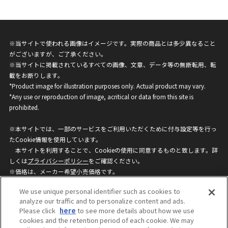
※当サイトで使われる画像はイメージです。実際の商品とは多少異なること
がございますが、ご了承ください。
※当サイトに掲載されているすべての画像、文章、データ等の無断転用、転
載をお断りします。
*Product image for illustration purposes only. Actual product may vary.
*Any use or reproduction of image, acritical or data from this site is
prohibited.
※本サイトでは、一部のサービスをご利用いただくために付与設定等を行っ
たCookie情報を使用しています。
本サイトを利用することで、Cookieの使用に同意するものと致します。詳
しくは
プライバシーポリシー
をご確認ください。
※価格は、メーカー希望小売価格です。
※商品名・発売日・価格などこのホームページの情報は変更になる場合がご
We use unique personal identifier such as cookies to
ざいますのでご了承ください。
analyze our traffic and to personalize content and ads.
Please click
here
to see more details about how we use
cookies and the retention period of each cookie. We may
privacypolicy
Do Not Sell or Share My