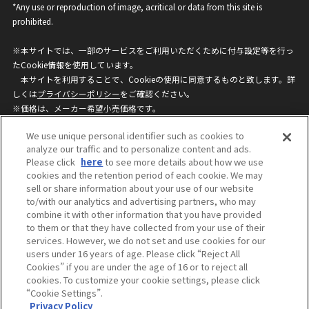
*Any use or reproduction of image, acritical or data from this site is
prohibited.
※本サイトでは、一部のサービスをご利用いただくために付与設定等を行っ
たCookie情報を使用しています。
本サイトを利用することで、Cookieの使用に同意するものと致します。詳
しくは
プライバシーポリシー
をご確認ください。
※価格は、メーカー希望小売価格です。
※商品名・発売日・価格などこのホームページの情報は変更になる場合がご
We use unique personal identifier such as cookies to
ざいますのでご了承ください。
analyze our traffic and to personalize content and ads.
Please click
here
to see more details about how we use
cookies and the retention period of each cookie. We may
privacypolicy
Do Not Sell or Share My
sell or share information about your use of our website
Personal Information
to/with our analytics and advertising partners, who may
ウェブサイトご利用条件
ソーシャルメディアポリシー
combine it with other information that you have provided
個人情報保護方針
お問い合わせ
to them or that they have collected from your use of their
services. However, we do not set and use cookies for our
users under 16 years of age. Please click “Reject All
Cookies” if you are under the age of 16 or to reject all
©BANDAI
cookies. To customize your cookie settings, please click
“Cookie Settings”.
Privacy Policy