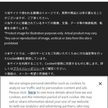
※当サイトで使われる画像はイメージです。実際の商品とは多少異なること
がございますが、ご了承ください。
※当サイトに掲載されているすべての画像、文章、データ等の無断転用、転
載をお断りします。
*Product image for illustration purposes only. Actual product may vary.
*Any use or reproduction of image, acritical or data from this site is
prohibited.
※本サイトでは、一部のサービスをご利用いただくために付与設定等を行っ
たCookie情報を使用しています。
本サイトを利用することで、Cookieの使用に同意するものと致します。詳
しくは
プライバシーポリシー
をご確認ください。
※価格は、メーカー希望小売価格です。
※商品名・発売日・価格などこのホームページの情報は変更になる場合がご
We use unique personal identifier such as cookies to
ざいますのでご了承ください。
analyze our traffic and to personalize content and ads.
Please click
here
to see more details about how we use
cookies and the retention period of each cookie. We may
privacypolicy
Do Not Sell or Share My
sell or share information about your use of our website
Personal Information
to/with our analytics and advertising partners, who may
ウェブサイトご利用条件
ソーシャルメディアポリシー