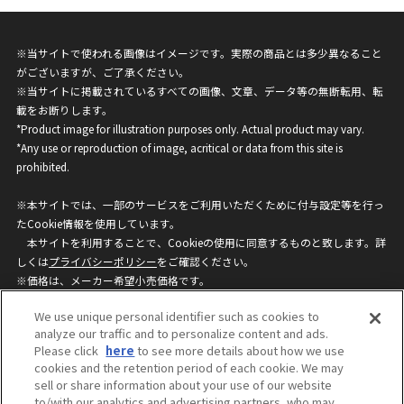
※当サイトで使われる画像はイメージです。実際の商品とは多少異なること
がございますが、ご了承ください。
※当サイトに掲載されているすべての画像、文章、データ等の無断転用、転
載をお断りします。
*Product image for illustration purposes only. Actual product may vary.
*Any use or reproduction of image, acritical or data from this site is
prohibited.
※本サイトでは、一部のサービスをご利用いただくために付与設定等を行っ
たCookie情報を使用しています。
本サイトを利用することで、Cookieの使用に同意するものと致します。詳
しくは
プライバシーポリシー
をご確認ください。
※価格は、メーカー希望小売価格です。
※商品名・発売日・価格などこのホームページの情報は変更になる場合がご
We use unique personal identifier such as cookies to
ざいますのでご了承ください。
analyze our traffic and to personalize content and ads.
Please click
here
to see more details about how we use
cookies and the retention period of each cookie. We may
privacypolicy
Do Not Sell or Share My
sell or share information about your use of our website
Personal Information
to/with our analytics and advertising partners, who may