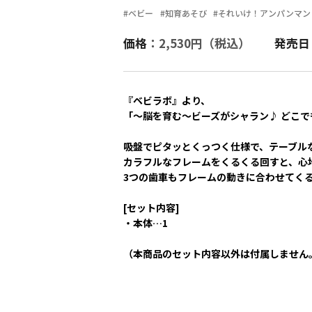
#ベビー
#知育あそび
#それいけ！アンパンマン
価格
：2,530円（税込）
発売日
『ベビラボ』より、
「～脳を育む～ビーズがシャラン♪ どこ
吸盤でピタッとくっつく仕様で、テーブル
カラフルなフレームをくるくる回すと、心
3つの歯車もフレームの動きに合わせてく
[セット内容]
・本体…1
（本商品のセット内容以外は付属しません