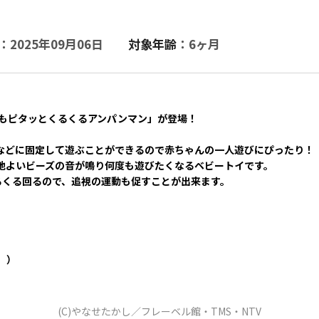
：2025年09月06日
対象年齢
：6ヶ月
でもピタッとくるくるアンパンマン」が登場！
などに固定して遊ぶことができるので赤ちゃんの一人遊びにぴったり！
地よいビーズの音が鳴り何度も遊びたくなるベビートイです。
るくる回るので、追視の運動も促すことが出来ます。
。）
(C)やなせたかし／フレーベル館・TMS・NTV