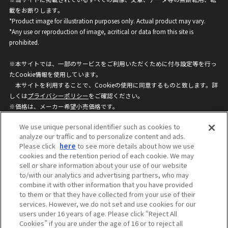
載をお断りします。
*Product image for illustration purposes only. Actual product may vary.
*Any use or reproduction of image, acritical or data from this site is
prohibited.
※本サイトでは、一部のサービスをご利用いただくために付与設定等を行っ
たCookie情報を使用しています。
本サイトを利用することで、Cookieの使用に同意するものと致します。詳
しくは
プライバシーポリシー
をご確認ください。
※価格は、メーカー希望小売価格です。
※商品名・発売日・価格などこのホームページの情報は変更になる場合がご
We use unique personal identifier such as cookies to
ざいますのでご了承ください。
analyze our traffic and to personalize content and ads.
Please click
here
to see more details about how we use
cookies and the retention period of each cookie. We may
privacypolicy
Do Not Sell or Share My
sell or share information about your use of our website
Personal Information
to/with our analytics and advertising partners, who may
ウェブサイトご利用条件
ソーシャルメディアポリシー
combine it with other information that you have provided
個人情報保護方針
お問い合わせ
to them or that they have collected from your use of their
services. However, we do not set and use cookies for our
users under 16 years of age. Please click “Reject All
Cookies” if you are under the age of 16 or to reject all
©BANDAI