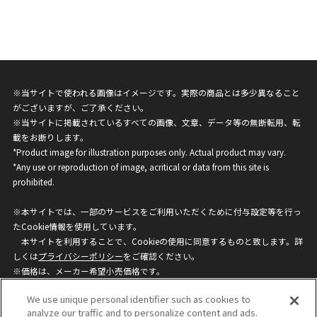
※当サイトで使われる画像はイメージです。実際の商品とは多少異なること
がございますが、ご了承ください。
※当サイトに掲載されているすべての画像、文章、データ等の無断転用、転
載をお断りします。
*Product image for illustration purposes only. Actual product may vary.
*Any use or reproduction of image, acritical or data from this site is
prohibited.
※本サイトでは、一部のサービスをご利用いただくために付与設定等を行っ
たCookie情報を使用しています。
本サイトを利用することで、Cookieの使用に同意するものと致します。詳
しくは
プライバシーポリシー
をご確認ください。
※価格は、メーカー希望小売価格です。
※商品名・発売日・価格などこのホームページの情報は変更になる場合がご
We use unique personal identifier such as cookies to
ざいますのでご了承ください。
analyze our traffic and to personalize content and ads.