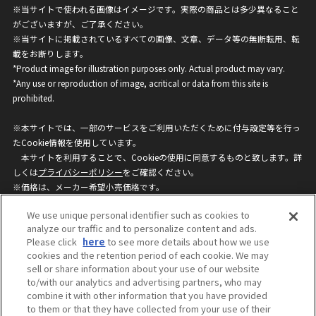
※当サイトで使われる画像はイメージです。実際の商品とは多少異なること
がございますが、ご了承ください。
※当サイトに掲載されているすべての画像、文章、データ等の無断転用、転
載をお断りします。
*Product image for illustration purposes only. Actual product may vary.
*Any use or reproduction of image, acritical or data from this site is
prohibited.
※本サイトでは、一部のサービスをご利用いただくために付与設定等を行っ
たCookie情報を使用しています。
本サイトを利用することで、Cookieの使用に同意するものと致します。詳
しくは
プライバシーポリシー
をご確認ください。
※価格は、メーカー希望小売価格です。
※商品名・発売日・価格などこのホームページの情報は変更になる場合がご
We use unique personal identifier such as cookies to
ざいますのでご了承ください。
analyze our traffic and to personalize content and ads.
Please click
here
to see more details about how we use
cookies and the retention period of each cookie. We may
privacypolicy
Do Not Sell or Share My
sell or share information about your use of our website
Personal Information
to/with our analytics and advertising partners, who may
ウェブサイトご利用条件
ソーシャルメディアポリシー
combine it with other information that you have provided
個人情報保護方針
お問い合わせ
to them or that they have collected from your use of their