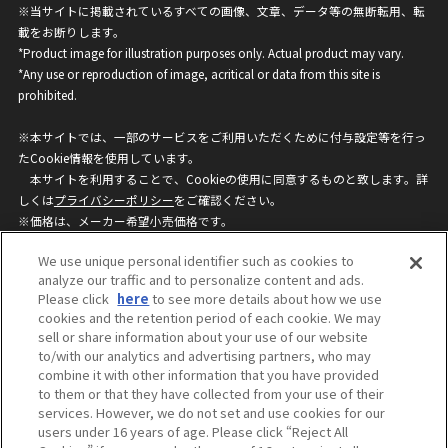
※当サイトに掲載されているすべての画像、文章、データ等の無断転用、転
載をお断りします。
*Product image for illustration purposes only. Actual product may vary.
*Any use or reproduction of image, acritical or data from this site is
prohibited.
※本サイトでは、一部のサービスをご利用いただくために付与設定等を行っ
たCookie情報を使用しています。
本サイトを利用することで、Cookieの使用に同意するものと致します。詳
しくは
プライバシーポリシー
をご確認ください。
※価格は、メーカー希望小売価格です。
※商品名・発売日・価格などこのホームページの情報は変更になる場合がご
We use unique personal identifier such as cookies to
ざいますのでご了承ください。
analyze our traffic and to personalize content and ads.
Please click
here
to see more details about how we use
cookies and the retention period of each cookie. We may
privacypolicy
Do Not Sell or Share My
sell or share information about your use of our website
Personal Information
to/with our analytics and advertising partners, who may
ウェブサイトご利用条件
ソーシャルメディアポリシー
combine it with other information that you have provided
個人情報保護方針
お問い合わせ
to them or that they have collected from your use of their
services. However, we do not set and use cookies for our
users under 16 years of age. Please click “Reject All