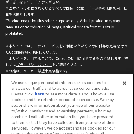
がございますが、ご了承ください。
※当サイトに掲載されているすべての画像、文章、データ等の無断転用、転
載をお断りします。
*Product image for illustration purposes only. Actual product may vary.
*Any use or reproduction of image, acritical or data from this site is
prohibited.
※本サイトでは、一部のサービスをご利用いただくために付与設定等を行っ
たCookie情報を使用しています。
本サイトを利用することで、Cookieの使用に同意するものと致します。詳
しくは
プライバシーポリシー
をご確認ください。
※価格は、メーカー希望小売価格です。
※商品名・発売日・価格などこのホームページの情報は変更になる場合がご
We use unique personal identifier such as cookies to
ざいますのでご了承ください。
analyze our traffic and to personalize content and ads.
Please click
here
to see more details about how we use
cookies and the retention period of each cookie. We may
privacypolicy
Do Not Sell or Share My
sell or share information about your use of our website
Personal Information
to/with our analytics and advertising partners, who may
ウェブサイトご利用条件
ソーシャルメディアポリシー
combine it with other information that you have provided
個人情報保護方針
お問い合わせ
to them or that they have collected from your use of their
services. However, we do not set and use cookies for our
users under 16 years of age. Please click “Reject All