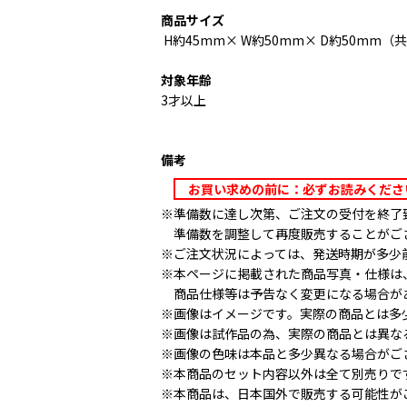
商品サイズ
H約45mm× W約50mm× D約50mm（
対象年齢
3才以上
備考
お買い求めの前に：必ずお読みくだ
※準備数に達し次第、ご注文の受付を終了
準備数を調整して再度販売することがご
※ご注文状況によっては、発送時期が多少
※本ページに掲載された商品写真・仕様は
商品仕様等は予告なく変更になる場合が
※画像はイメージです。実際の商品とは多
※画像は試作品の為、実際の商品とは異な
※画像の色味は本品と多少異なる場合がご
※本商品のセット内容以外は全て別売りで
※本商品は、日本国外で販売する可能性が