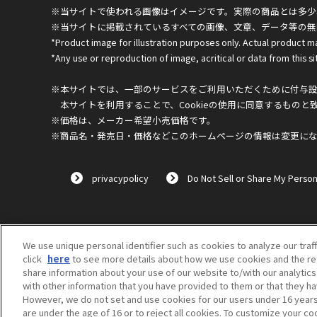
※当サイトで使われる画像はイメージです。実際の商品とは多少
※当サイトに掲載されているすべての画像、文章、データ等の無
*Product image for illustration purposes only. Actual product m
*Any use or reproduction of image, acritical or data from this sit
※本サイトでは、一部のサービスをご利用いただくために付与設定
本サイトを利用することで、Cookieの使用に同意するものと
※価格は、メーカー希望小売価格です。
※商品名・発売日・価格などこのホームページの情報は変更に
privacypolicy
Do Not Sell or Share My Person
We use unique personal identifier such as cookies to analyze our traf
click
here
to see more details about how we use cookies and the ret
share information about your use of our website to/with our analytic
with other information that you have provided to them or that they ha
However, we do not set and use cookies for our users under 16 years o
are under the age of 16 or to reject all cookies. To customize your co