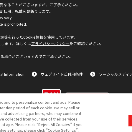
異なることがございますが、ご了承ください。
断転用、転載をお断りします。
ay vary.
e is prohibited.
等を行ったCookie情報を使用しています。
致します。詳しくは
プライバシーポリシー
をご確認ください。
なる場合がございますのでご了承ください。
al Information
ウェブサイトご利用条件
ソーシャルメディ
©BANDAI
fic and to personalize content and ads. Please
ention period of each cookie. We may sell or
s and advertising partners, who may combine it
ve collected from your use of their services.
f age. Please click “Reject All Cookies” if you
コピーライト一覧を表示する
okie settings, please click “Cookie Settings”.