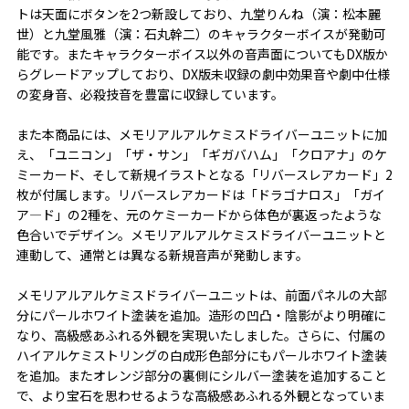
トは天面にボタンを2つ新設しており、九堂りんね（演：松本麗
世）と九堂風雅（演：石丸幹二）のキャラクターボイスが発動可
能です。またキャラクターボイス以外の音声面についてもDX版か
らグレードアップしており、DX版未収録の劇中効果音や劇中仕様
の変身音、必殺技音を豊富に収録しています。
また本商品には、メモリアルアルケミスドライバーユニットに加
え、「ユニコン」「ザ・サン」「ギガバハム」「クロアナ」のケ
ミーカード、そして新規イラストとなる「リバースレアカード」2
枚が付属します。リバースレアカードは「ドラゴナロス」「ガイ
ア―ド」の2種を、元のケミーカードから体色が裏返ったような
色合いでデザイン。メモリアルアルケミスドライバーユニットと
連動して、通常とは異なる新規音声が発動します。
メモリアルアルケミスドライバーユニットは、前面パネルの大部
分にパールホワイト塗装を追加。造形の凹凸・陰影がより明確に
なり、高級感あふれる外観を実現いたしました。さらに、付属の
ハイアルケミストリングの白成形色部分にもパールホワイト塗装
を追加。またオレンジ部分の裏側にシルバー塗装を追加すること
で、より宝石を思わせるような高級感あふれる外観となっていま