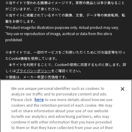
※当サイトで使われる画像はイメージです。実際の商品とは多少異なること
がございますが、ご了承ください。
※当サイトに掲載されているすべての画像、文章、データ等の無断転用、転
載をお断りします。
*Product image for illustration purposes only. Actual product may vary.
*Any use or reproduction of image, acritical or data from this site is
prohibited.
※本サイトでは、一部のサービスをご利用いただくために付与設定等を行っ
たCookie情報を使用しています。
本サイトを利用することで、Cookieの使用に同意するものと致します。詳
しくは
プライバシーポリシー
をご確認ください。
※価格は、メーカー希望小売価格です。
※商品名・発売日・価格などこのホームページの情報は変更になる場合がご
We use unique personal identifier such as cookies to
ざいますのでご了承ください。
analyze our traffic and to personalize content and ads.
Please click
here
to see more details about how we use
cookies and the retention period of each cookie. We may
privacypolicy
Do Not Sell or Share My
sell or share information about your use of our website
Personal Information
to/with our analytics and advertising partners, who may
ウェブサイトご利用条件
ソーシャルメディアポリシー
combine it with other information that you have provided
個人情報保護方針
お問い合わせ
to them or that they have collected from your use of their