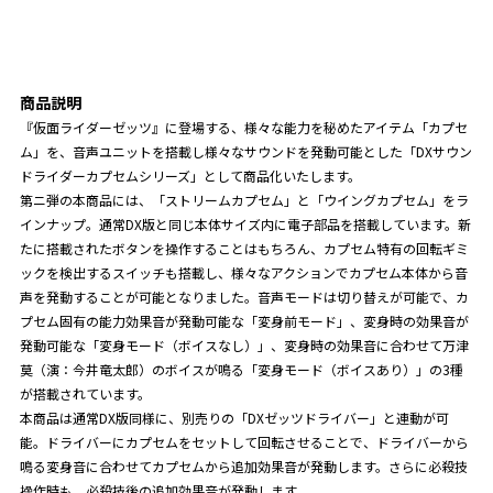
商品説明
『仮面ライダーゼッツ』に登場する、様々な能力を秘めたアイテム「カプセ
ム」を、音声ユニットを搭載し様々なサウンドを発動可能とした「DXサウン
ドライダーカプセムシリーズ」として商品化いたします。
第ニ弾の本商品には、「ストリームカプセム」と「ウイングカプセム」をラ
インナップ。通常DX版と同じ本体サイズ内に電子部品を搭載しています。新
たに搭載されたボタンを操作することはもちろん、カプセム特有の回転ギミ
ックを検出するスイッチも搭載し、様々なアクションでカプセム本体から音
声を発動することが可能となりました。音声モードは切り替えが可能で、カ
プセム固有の能力効果音が発動可能な「変身前モード」、変身時の効果音が
発動可能な「変身モード（ボイスなし）」、変身時の効果音に合わせて万津
莫（演：今井竜太郎）のボイスが鳴る「変身モード（ボイスあり）」の3種
が搭載されています。
本商品は通常DX版同様に、別売りの「DXゼッツドライバー」と連動が可
能。ドライバーにカプセムをセットして回転させることで、ドライバーから
鳴る変身音に合わせてカプセムから追加効果音が発動します。さらに必殺技
操作時も、必殺技後の追加効果音が発動します。