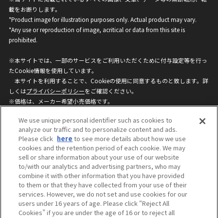
載をお断りします。
*Product image for illustration purposes only. Actual product may vary.
*Any use or reproduction of image, acritical or data from this site is
prohibited.
※本サイトでは、一部のサービスをご利用いただくために付与設定等を行っ
たCookie情報を使用しています。
本サイトを利用することで、Cookieの使用に同意するものと致します。詳
しくは
プライバシーポリシー
をご確認ください。
※価格は、メーカー希望小売価格です。
※商品名・発売日・価格などこのホームページの情報は変更になる場合がご
We use unique personal identifier such as cookies to
ざいますのでご了承ください。
analyze our traffic and to personalize content and ads.
Please click
here
to see more details about how we use
cookies and the retention period of each cookie. We may
privacypolicy
Do Not Sell or Share My
sell or share information about your use of our website
Personal Information
to/with our analytics and advertising partners, who may
ウェブサイトご利用条件
ソーシャルメディアポリシー
combine it with other information that you have provided
個人情報保護方針
お問い合わせ
to them or that they have collected from your use of their
services. However, we do not set and use cookies for our
users under 16 years of age. Please click “Reject All
Cookies” if you are under the age of 16 or to reject all
©BANDAI