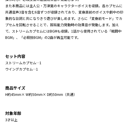
また本商品には主人公・万津莫のキャラクターボイスを収録。各カプセムに
共通音声3音を含む6音ずつが収録されており、変身直前のボイスや劇中の印
象的な台詞と共になりきり遊びが楽しめます。さらに「変身前モード」でカ
プセムを回転させることで、固有能力発動時の効果音が発動します。加え
て、ストリームカプセムにはBGMも収録。1話から使用されている「戦闘中
BGM」、「必殺技BGM」の2曲が再生可能です。
セット内容
ストリームカプセム…1
ウイングカプセム…1
商品サイズ
H約45mm× W約50mm× D約50mm（共通）
対象年齢
3才以上