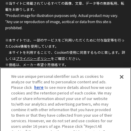
※当サイトに掲載されているすべての画像、文章、データ等の無断転用、転
載をお断りします。
*Product image for illustration purposes only. Actual product may vary.
*Any use or reproduction of image, acritical or data from this site is
prohibited.
※本サイトでは、一部のサービスをご利用いただくために付与設定等を行っ
たCookie情報を使用しています。
本サイトを利用することで、Cookieの使用に同意するものと致します。詳
しくは
プライバシーポリシー
をご確認ください。
※価格は、メーカー希望小売価格です。
※商品名・発売日・価格などこのホームページの情報は変更になる場合がご
We use unique personal identifier such as cookies to
ざいますのでご了承ください。
analyze our traffic and to personalize content and ads.
Please click
here
to see more details about how we use
cookies and the retention period of each cookie. We may
privacypolicy
Do Not Sell or Share My
sell or share information about your use of our website
Personal Information
to/with our analytics and advertising partners, who may
ウェブサイトご利用条件
ソーシャルメディアポリシー
combine it with other information that you have provided
個人情報保護方針
お問い合わせ
to them or that they have collected from your use of their
services. However, we do not set and use cookies for our
users under 16 years of age. Please click “Reject All