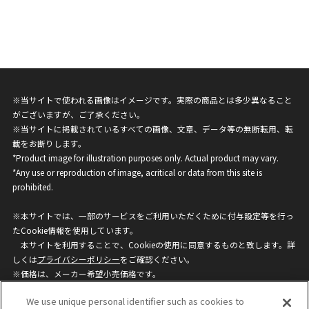
※当サイトで使われる画像はイメージです。実際の商品とは多少異なること
がございますが、ご了承ください。
※当サイトに掲載されているすべての画像、文章、データ等の無断転用、転
載をお断りします。
*Product image for illustration purposes only. Actual product may vary.
*Any use or reproduction of image, acritical or data from this site is
prohibited.
※本サイトでは、一部のサービスをご利用いただくために付与設定等を行っ
たCookie情報を使用しています。
本サイトを利用することで、Cookieの使用に同意するものと致します。詳
しくは
プライバシーポリシー
をご確認ください。
※価格は、メーカー希望小売価格です。
※商品名・発売日・価格などこのホームページの情報は変更になる場合がご
We use unique personal identifier such as cookies to
ざいますのでご了承ください。