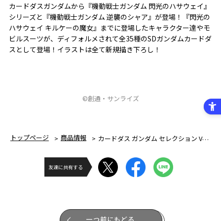
カードダスガンダムから『機動戦士ガンダム 閃光のハサウェイ』
シリーズと『機動戦士ガンダム 逆襲のシャア』が登場！『閃光の
ハサウェイ キルケーの魔女』までに登場したキャラクター達やモ
ビルスーツが、ディフォルメされて全35種のSDガンダムカードダ
スとして登場！イラストは全て新規描き下ろし！
©創通・サンライズ
トップページ
商品情報
カードダス ガンダム セレクション Vol.6 ～閃光のハサウェイ ＆ 逆襲のシャア～ (パック)
友達に共有する
一つ前にもどる