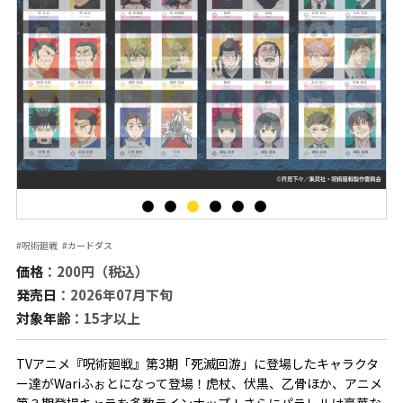
#呪術廻戦
#カードダス
価格
：200円（税込）
発売日
：2026年07月下旬
対象年齢
：15才以上
TVアニメ『呪術廻戦』第3期「死滅回游」に登場したキャラクタ
ー達がWariふぉとになって登場！虎杖、伏黒、乙骨ほか、アニメ
第３期登場キャラを多数ラインナップ！さらにパラレルは豪華な