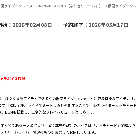
仮面ライダーシリーズ
#NARIKIRI WORLD（なりきりワールド）
#仮面ライダーシ
開始
：2026年02月08日
予約終了
：2026年05月17日
キャラボイス収録！
り、様々な拡張アイテムで数多くの仮面ライダー/フォームに変身可能なアイテム「
ます。DX版同様、ライドケミートレカと連動することで「仮面ライダーガッチャー
、BGMも搭載し、圧倒的なプレイバリューを楽しめます。
録。主人公である一ノ瀬宝太郎（演：本島純政）のボイスは『ガッチャード』全編よ
ガッチャードライバー関連のものを厳選して収録しています。