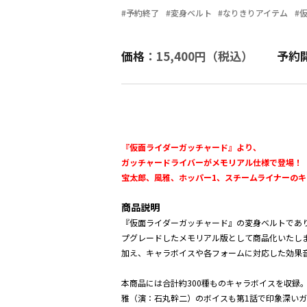
#予約終了
#変身ベルト
#なりきりアイテム
#
価格
：15,400円（税込）
予約
『仮面ライダーガッチャード』より、
ガッチャードライバーがメモリアル仕様で登場！
宝太郎、風雅、ホッパー1、スチームライナーの
商品説明
『仮面ライダーガッチャード』の変身ベルトであ
プグレードしたメモリアル版として商品化いたし
加え、キャラボイスや各フォームに対応した効果音
本商品には合計約300種ものキャラボイスを収
雅（演：石丸幹二）のボイスも第1話で印象深い