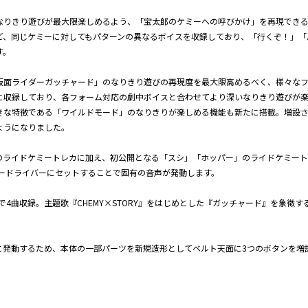
なりきり遊びが最大限楽しめるよう、「宝太郎のケミーへの呼びかけ」を再現できる
ど、同じケミーに対してもパターンの異なるボイスを収録しており、「行くぞ！」「
す。
仮面ライダーガッチャード」のなりきり遊びの再現度を最大限高めるべく、様々な
に収録しており、各フォーム対応の劇中ボイスと合わせてより深いなりきり遊びが
きな特徴である「ワイルドモード」のなりきりが楽しめる機能も新たに搭載。増設
ようになりました。
のライドケミートレカに加え、初公開となる「スシ」「ホッパー」のライドケミー
ャードライバーにセットすることで固有の音声が発動します。
で4曲収録。主題歌『CHEMY×STORY』をはじめとした『ガッチャード』を象徴
に発動するため、本体の一部パーツを新規造形としてベルト天面に3つのボタンを増