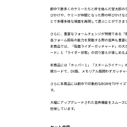
劇中で数多くのケミーたちと絆を結んだ宝太郎の
びかけや、ケミーが仲間となった際の呼びかけな
とで多種多様な場面を再現して遊ぶことができま
さらに、豊富なフォームチェンジが特徴である「
各フォーム固有の能力を発動する際の音声も豊富
本商品では、「仮面ライダーガッチャード」の大
ード」と「ライダー状態」の切り替えが楽しめる
本商品には「ホッパー１」「スチームライナー」
規カードで、DX版、メモリアル版問わずガッチ
さらに本商品には劇中で印象的なBGMをTVサイズ
す。
大幅にアップグレードされた音声機能をスムーズ
担保しています。