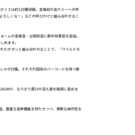
ボイスは約220種収録。変身前の各ケミーへの呼
よろしくな！」などの呼びかけと組み合わせるこ
フォームの変身音・必殺技音に劇中効果音を追加。
楽しめます。
されたボタンと組み合わせることで、「ワイルドモ
トレカが付属。それぞれ固有のバーコードを持つ新
するBGMが、なりきり遊びの没入度を格段に高めま
設。豊富な音声機能を持たせつつ、柔軟な操作性を