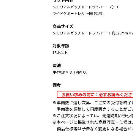
セット内容
メモリアルガッチャードライバー一式…1
ライドケミートレカ…4種各1枚
商品サイズ
メモリアルガッチャードライバー…H約125mm×W約
対象年齢
15才以上
電池
単4電池× 3（別売り）
備考
お買い求めの前に：必ずお読みくだ
※準備数に達し次第、ご注文の受付を終了
準備数を調整して再度販売することがご
※ご注文状況によっては、発送時期が多少
※本ページに掲載された商品写真・仕様は
商品仕様等は予告なく変更になる場合が