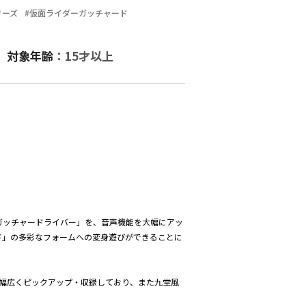
リーズ
#仮面ライダーガッチャード
対象年齢
：15才以上
ガッチャードライバー」を、音声機能を大幅にアッ
ド」の多彩なフォームへの変身遊びができることに
り幅広くピックアップ・収録しており、また九堂風