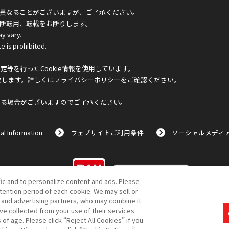
異なることがございますが、ご了承ください。
断転用、転載をお断りします。
ay vary.
e is prohibited.
等を行ったCookie情報を使用しています。
致します。詳しくは
プライバシーポリシー
をご確認ください。
なる場合がございますのでご了承ください。
al Information
ウェブサイトご利用条件
ソーシャルメディ
©BANDAI
fic and to personalize content and ads. Please
ention period of each cookie. We may sell or
s and advertising partners, who may combine it
ve collected from your use of their services.
f age. Please click “Reject All Cookies” if you
コピーライト一覧を表示する