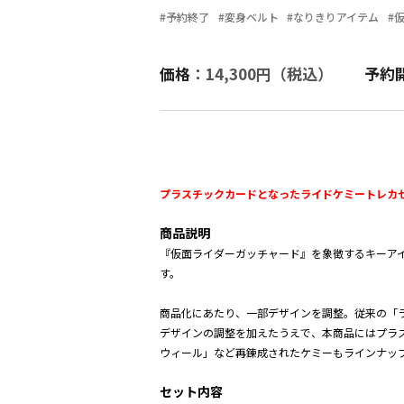
#予約終了
#変身ベルト
#なりきりアイテム
#
価格
：14,300円（税込）
予約
プラスチックカードとなったライドケミートレカ
商品説明
『仮面ライダーガッチャード』を象徴するキーア
す。
商品化にあたり、一部デザインを調整。従来の「
デザインの調整を加えたうえで、本商品にはプラス
ウィール」など再錬成されたケミーもラインナッ
セット内容