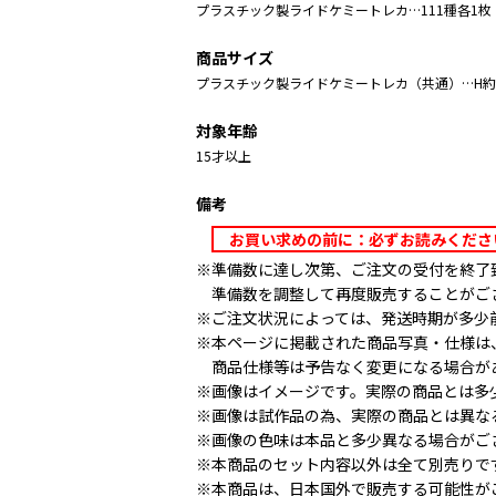
プラスチック製ライドケミートレカ…111種各1枚
商品サイズ
プラスチック製ライドケミートレカ（共通）…H約8
対象年齢
15才以上
備考
お買い求めの前に：必ずお読みくだ
※準備数に達し次第、ご注文の受付を終了
準備数を調整して再度販売することがご
※ご注文状況によっては、発送時期が多少
※本ページに掲載された商品写真・仕様は
商品仕様等は予告なく変更になる場合が
※画像はイメージです。実際の商品とは多
※画像は試作品の為、実際の商品とは異な
※画像の色味は本品と多少異なる場合がご
※本商品のセット内容以外は全て別売りで
※本商品は、日本国外で販売する可能性が