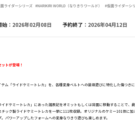
仮面ライダーシリーズ
#NARIKIRI WORLD（なりきりワールド）
#仮面ライダーシ
開始
：2026年02月08日
予約終了
：2026年04月12日
セット
が登場！
イテム「ライドケミートレカ」を、各種変身ベルトへの装填遊びに特化した傷つき
ライドケミートレカ」にあった諸表記をオミットもしくは背面に移動することで、
チック製ライドケミートレカを一挙に111枚収録。オリジナルのケミー101体に
プ。パワーアップしたフォームへの変身なりきり遊びも楽しめます。