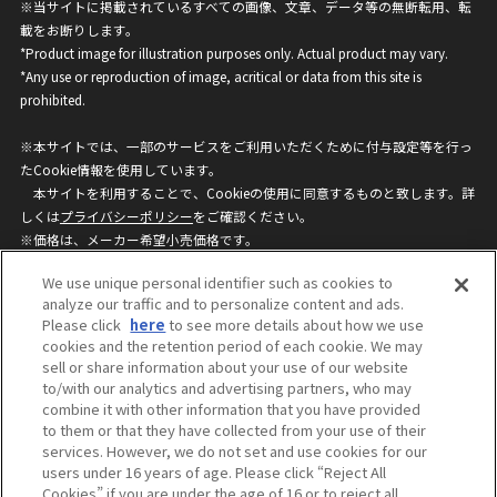
※当サイトに掲載されているすべての画像、文章、データ等の無断転用、転
載をお断りします。
*Product image for illustration purposes only. Actual product may vary.
*Any use or reproduction of image, acritical or data from this site is
prohibited.
※本サイトでは、一部のサービスをご利用いただくために付与設定等を行っ
たCookie情報を使用しています。
本サイトを利用することで、Cookieの使用に同意するものと致します。詳
しくは
プライバシーポリシー
をご確認ください。
※価格は、メーカー希望小売価格です。
※商品名・発売日・価格などこのホームページの情報は変更になる場合がご
We use unique personal identifier such as cookies to
ざいますのでご了承ください。
analyze our traffic and to personalize content and ads.
Please click
here
to see more details about how we use
cookies and the retention period of each cookie. We may
privacypolicy
Do Not Sell or Share My
sell or share information about your use of our website
Personal Information
to/with our analytics and advertising partners, who may
ウェブサイトご利用条件
ソーシャルメディアポリシー
combine it with other information that you have provided
個人情報保護方針
お問い合わせ
to them or that they have collected from your use of their
services. However, we do not set and use cookies for our
users under 16 years of age. Please click “Reject All
Cookies” if you are under the age of 16 or to reject all