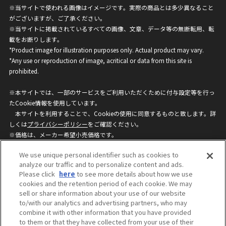
※当サイトで使われる画像はイメージです。実際の商品とは多少異なること
がございますが、ご了承ください。
※当サイトに掲載されているすべての画像、文章、データ等の無断転用、転
載をお断りします。
*Product image for illustration purposes only. Actual product may vary.
*Any use or reproduction of image, acritical or data from this site is
prohibited.
※本サイトでは、一部のサービスをご利用いただくために付与設定等を行っ
たCookie情報を使用しています。
本サイトを利用することで、Cookieの使用に同意するものと致します。詳
しくは
プライバシーポリシー
をご確認ください。
※価格は、メーカー希望小売価格です。
※商品名・発売日・価格などこのホームページの情報は変更になる場合がご
We use unique personal identifier such as cookies to
ざいますのでご了承ください。
analyze our traffic and to personalize content and ads.
Please click
here
to see more details about how we use
cookies and the retention period of each cookie. We may
privacypolicy
Do Not Sell or Share My
sell or share information about your use of our website
Personal Information
to/with our analytics and advertising partners, who may
ウェブサイトご利用条件
ソーシャルメディアポリシー
combine it with other information that you have provided
個人情報保護方針
お問い合わせ
to them or that they have collected from your use of their