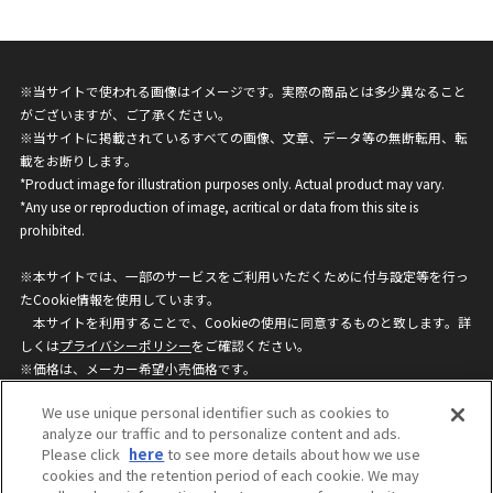
※当サイトで使われる画像はイメージです。実際の商品とは多少異なること
がございますが、ご了承ください。
※当サイトに掲載されているすべての画像、文章、データ等の無断転用、転
載をお断りします。
*Product image for illustration purposes only. Actual product may vary.
*Any use or reproduction of image, acritical or data from this site is
prohibited.
※本サイトでは、一部のサービスをご利用いただくために付与設定等を行っ
たCookie情報を使用しています。
本サイトを利用することで、Cookieの使用に同意するものと致します。詳
しくは
プライバシーポリシー
をご確認ください。
※価格は、メーカー希望小売価格です。
※商品名・発売日・価格などこのホームページの情報は変更になる場合がご
We use unique personal identifier such as cookies to
ざいますのでご了承ください。
analyze our traffic and to personalize content and ads.
Please click
here
to see more details about how we use
cookies and the retention period of each cookie. We may
privacypolicy
Do Not Sell or Share My