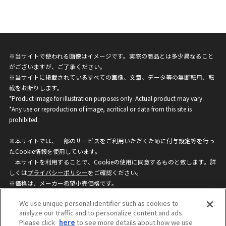
※当サイトで使われる画像はイメージです。実際の商品とは多少異なること
がございますが、ご了承ください。
※当サイトに掲載されているすべての画像、文章、データ等の無断転用、転
載をお断りします。
*Product image for illustration purposes only. Actual product may vary.
*Any use or reproduction of image, acritical or data from this site is
prohibited.
※本サイトでは、一部のサービスをご利用いただくために付与設定等を行っ
たCookie情報を使用しています。
本サイトを利用することで、Cookieの使用に同意するものと致します。詳
しくは
プライバシーポリシー
をご確認ください。
※価格は、メーカー希望小売価格です。
※商品名・発売日・価格などこのホームページの情報は変更になる場合がご
We use unique personal identifier such as cookies to
ざいますのでご了承ください。
analyze our traffic and to personalize content and ads.
Please click
here
to see more details about how we use