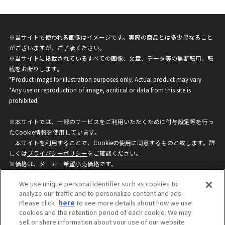
※当サイトで使われる画像はイメージです。実際の商品とは多少異なること
がございますが、ご了承ください。
※当サイトに掲載されているすべての画像、文章、データ等の無断転用、転
載をお断りします。
*Product image for illustration purposes only. Actual product may vary.
*Any use or reproduction of image, acritical or data from this site is
prohibited.
※本サイトでは、一部のサービスをご利用いただくために付与設定等を行っ
たCookie情報を使用しています。
本サイトを利用することで、Cookieの使用に同意するものと致します。詳
しくは
プライバシーポリシー
をご確認ください。
※価格は、メーカー希望小売価格です。
※商品名・発売日・価格などこのホームページの情報は変更になる場合がご
We use unique personal identifier such as cookies to
ざいますのでご了承ください。
analyze our traffic and to personalize content and ads.
Please click
here
to see more details about how we use
cookies and the retention period of each cookie. We may
privacypolicy
Do Not Sell or Share My
sell or share information about your use of our website
Personal Information