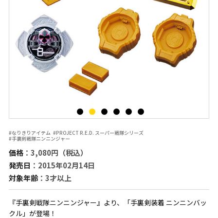
#なりきりアイテム
#PROJECT R.E.D. スーパー戦隊シリーズ
#手裏剣戦隊ニンニンジャー
価格
：3,080円（税込）
発売日
：2015年02月14日
対象年齢
：3才以上
『手裏剣戦隊ニンニンジャー』より、「手裏剣装着 ニンニンバッ
クル」が登場！