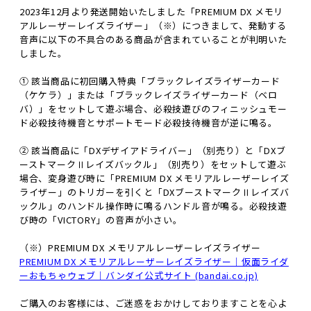
2023年12月より発送開始いたしました「PREMIUM DX メモリ
アルレーザーレイズライザー」（※）につきまして、発動する
音声に以下の不具合のある商品が含まれていることが判明いた
しました。
① 該当商品に初回購入特典「ブラックレイズライザーカード
（ケケラ）」または「ブラックレイズライザーカード（ベロ
バ）」をセットして遊ぶ場合、必殺技遊びのフィニッシュモー
ド必殺技待機音とサポートモード必殺技待機音が逆に鳴る。
② 該当商品に「DXデザイアドライバー」（別売り）と「DXブ
ーストマークⅡレイズバックル」（別売り）をセットして遊ぶ
場合、変身遊び時に「PREMIUM DX メモリアルレーザーレイズ
ライザー」のトリガーを引くと「DXブーストマークⅡレイズバ
ックル」のハンドル操作時に鳴るハンドル音が鳴る。必殺技遊
び時の「VICTORY」の音声が小さい。
（※）PREMIUM DX メモリアルレーザーレイズライザー
PREMIUM DX メモリアルレーザーレイズライザー｜仮面ライダ
ーおもちゃウェブ｜バンダイ公式サイト (bandai.co.jp)
ご購入のお客様には、ご迷惑をおかけしておりますことを心よ