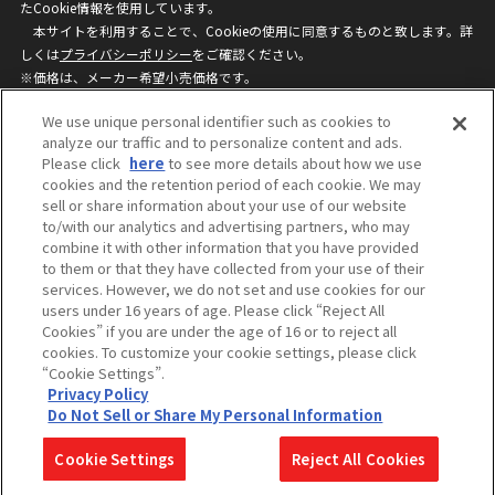
たCookie情報を使用しています。
本サイトを利用することで、Cookieの使用に同意するものと致します。詳
しくは
プライバシーポリシー
をご確認ください。
※価格は、メーカー希望小売価格です。
※商品名・発売日・価格などこのホームページの情報は変更になる場合がご
We use unique personal identifier such as cookies to
ざいますのでご了承ください。
analyze our traffic and to personalize content and ads.
Please click
here
to see more details about how we use
cookies and the retention period of each cookie. We may
privacypolicy
Do Not Sell or Share My
sell or share information about your use of our website
Personal Information
to/with our analytics and advertising partners, who may
ウェブサイトご利用条件
ソーシャルメディアポリシー
combine it with other information that you have provided
個人情報保護方針
お問い合わせ
to them or that they have collected from your use of their
services. However, we do not set and use cookies for our
users under 16 years of age. Please click “Reject All
Cookies” if you are under the age of 16 or to reject all
©BANDAI
cookies. To customize your cookie settings, please click
“Cookie Settings”.
Privacy Policy
Do Not Sell or Share My Personal Information
コピーライト一覧を表示する
Cookie Settings
Reject All Cookies