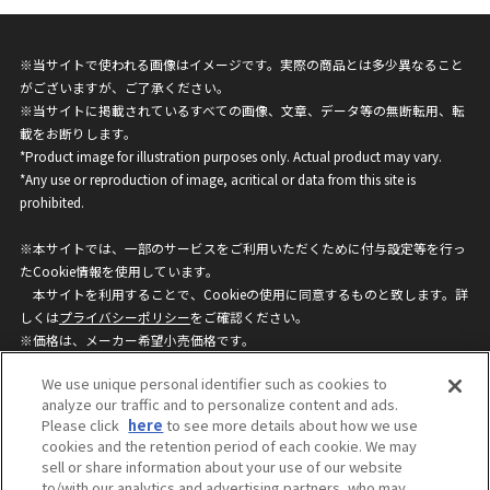
※当サイトで使われる画像はイメージです。実際の商品とは多少異なること
がございますが、ご了承ください。
※当サイトに掲載されているすべての画像、文章、データ等の無断転用、転
載をお断りします。
*Product image for illustration purposes only. Actual product may vary.
*Any use or reproduction of image, acritical or data from this site is
prohibited.
※本サイトでは、一部のサービスをご利用いただくために付与設定等を行っ
たCookie情報を使用しています。
本サイトを利用することで、Cookieの使用に同意するものと致します。詳
しくは
プライバシーポリシー
をご確認ください。
※価格は、メーカー希望小売価格です。
※商品名・発売日・価格などこのホームページの情報は変更になる場合がご
We use unique personal identifier such as cookies to
ざいますのでご了承ください。
analyze our traffic and to personalize content and ads.
Please click
here
to see more details about how we use
cookies and the retention period of each cookie. We may
privacypolicy
Do Not Sell or Share My
sell or share information about your use of our website
Personal Information
to/with our analytics and advertising partners, who may