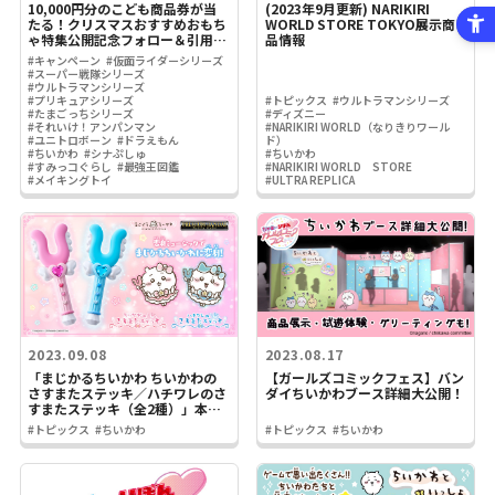
10,000円分のこども商品券が当
(2023年9月更新) NARIKIRI
たる！クリスマスおすすめおもち
WORLD STORE TOKYO展示商
ゃ特集公開記念フォロー＆引用リ
品情報
ポストキャンペーン
#キャンペーン
#仮面ライダーシリーズ
#スーパー戦隊シリーズ
#ウルトラマンシリーズ
#プリキュアシリーズ
#トピックス
#ウルトラマンシリーズ
#たまごっちシリーズ
#ディズニー
#それいけ！アンパンマン
#NARIKIRI WORLD（なりきりワール
#ユニトロボーン
#ドラえもん
ド）
#ちいかわ
#シナぷしゅ
#ちいかわ
#すみっコぐらし
#最強王図鑑
#NARIKIRI WORLD STORE
#メイキングトイ
#ULTRA REPLICA
2023.09.08
2023.08.17
「まじかるちいかわ ちいかわの
【ガールズコミックフェス】バン
さすまたステッキ／ハチワレのさ
ダイちいかわブース詳細大公開！
すまたステッキ（全2種）」本日
予約開始！
#トピックス
#ちいかわ
#トピックス
#ちいかわ