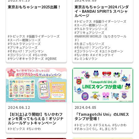
東京おもちゃショー2025出展！
東京おもちゃショー2024 バンダ
イ・BANDAI SPIRITS スペシャ
ルページ
#トピックス
#仮面ライダーシリーズ
#スーパー戦隊シリーズ
#ウルトラマンシリーズ
#プリキュアシリーズ
#トピックス
#仮面ライダーシリーズ
#NARIKIRI WORLD（なりきりワール
#スーパー戦隊シリーズ
ド）
#ウルトラマンシリーズ
#たまごっちシリーズ
#プリキュアシリーズ
#それいけ！アンパンマン
#それいけ！アンパンマン
#ゴジラシリーズ
#ユニトロボーン
#ゴジラシリーズ
#ちいかわ
#ちいかわ
#メイキングトイ
#サンリオキャラクターズ
#QBINE
#レミン&ソラン
2024.06.12
2024.04.05
【8/3(土)より開始!】ちいかわフ
「Tamagotchi Uni」のLINEス
ォンを買ってもらえる！オリジナ
タンプが登場！
ルシールゲットキャンペーン
#トピックス
#ドラえもん
#ちいかわ
#トピックス
#ちいかわ
#すみっコぐらし
#しまじろう