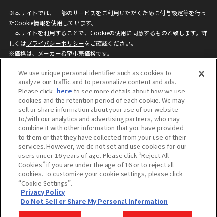
※本サイトでは、一部のサービスをご利用いただくために付与設定等を行っ
たCookie情報を使用しています。
本サイトを利用することで、Cookieの使用に同意するものと致します。詳
しくは
プライバシーポリシー
をご確認ください。
※価格は、メーカー希望小売価格です。
※商品名・発売日・価格などこのホームページの情報は変更になる場合がご
We use unique personal identifier such as cookies to
ざいますのでご了承ください。
analyze our traffic and to personalize content and ads.
Please click
here
to see more details about how we use
cookies and the retention period of each cookie. We may
privacypolicy
Do Not Sell or Share My
sell or share information about your use of our website
Personal Information
to/with our analytics and advertising partners, who may
ウェブサイトご利用条件
ソーシャルメディアポリシー
combine it with other information that you have provided
個人情報保護方針
お問い合わせ
to them or that they have collected from your use of their
services. However, we do not set and use cookies for our
users under 16 years of age. Please click “Reject All
Cookies” if you are under the age of 16 or to reject all
©BANDAI
cookies. To customize your cookie settings, please click
“Cookie Settings”.
Privacy Policy
Do Not Sell or Share My Personal Information
コピーライト一覧を表示する