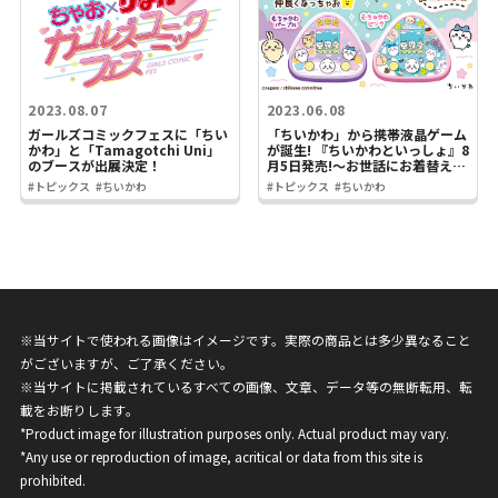
2023.08.07
2023.06.08
ガールズコミックフェスに「ちい
「ちいかわ」から携帯液晶ゲーム
かわ」と「Tamagotchi Uni」
が誕生! 『ちいかわといっしょ』8
のブースが出展決定！
月5日発売!～お世話にお着替え、
労働も？ちいかわたちと仲良くな
#トピックス
#ちいかわ
#トピックス
#ちいかわ
れる！～
※当サイトで使われる画像はイメージです。実際の商品とは多少異なること
がございますが、ご了承ください。
※当サイトに掲載されているすべての画像、文章、データ等の無断転用、転
載をお断りします。
*Product image for illustration purposes only. Actual product may vary.
*Any use or reproduction of image, acritical or data from this site is
prohibited.