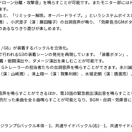
ドローン分離・攻撃音」を鳴らすことが可能です。またモニター部にはド
ます。
ると、「リミッター解除。オーバードライブ。」というシステムボイス
潤）、小沢澄子（演：藤田瞳子）の台詞音声が鳴り、「効果音/BGMボ
のあるなりきり遊びが楽しめます。
/ G4 / G6」が装着するバックルを立体化。
中で行われるG3の装着シーンの発光を再現しています。「装着ボタン」
装着・戦闘演出や、ダメージ演出を楽しむことが可能です。
・Gトレーラーの担当者たちの台詞音声を鳴らすことができます。氷川
（演：山崎潤）、津上翔一（演：賀集利樹）、水城史朗（演：唐渡亮）
音声を鳴らすことができるほか、第10話の緊急脱出演出音を鳴らすこと
象的だった楽曲を全８曲鳴らすことが可能となり、BGM・台詞・効果音
ージランプGバックル本体…1、共通サイドバックル(右)…1、共通サイド