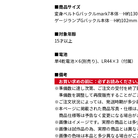
■商品サイズ
変身ベルトGバックルmark7本体…H約13
ゲージランプGバックル本体…H約102mm×
■対象年齢
15才以上
■電池
単4乾電池×6(別売り)、LR44×3（付属）
■備考
　お買い求めの前に：必ずお読みください
※準備数に達し次第、ご注文の受付を終了
　準備数を調整して再度販売することがご
※ご注文状況によっては、発送時期が多少
※本ページに掲載された商品写真・仕様は
　商品仕様等は予告なく変更になる場合が
※画像はイメージです。実際の商品とは多
※画像は試作品の為、実際の商品とは異な
※画像の色味は本品と多少異なる場合がご