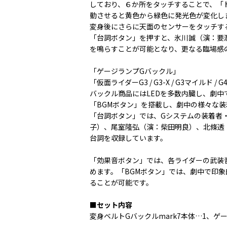
しており、６か所をタッチすることで、「
動させると黄色から緑色に発光色が変化し
変身後にさらに天面のセンサーをタッチす
「台詞ボタン」を押すと、氷川誠（演：要
を鳴らすことが可能となり、更なる臨場感
「ゲージランプGバックル」
「仮面ライダーG3 / G3-X / G3マイルド 
バックル商品にはLEDを多数内臓し、劇
「BGMボタン」を搭載し、劇中の様々な
「台詞ボタン」では、Gシステムの装着者
子）、尾室隆弘（演：柴田明良）、北條透
台詞を収録しています。
「効果音ボタン」では、各ライダーの武装
めます。「BGMボタン」では、劇中で印
ることが可能です。
■セット内容
変身ベルトGバックルmark7本体…1、ゲ