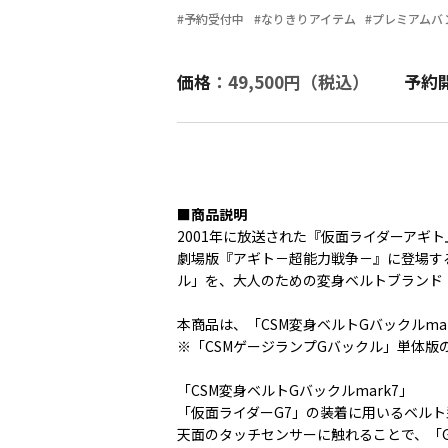
#予約受付中
#なりきりアイテム
#プレミアムバ
価格
：49,500円（税込）
予約
■商品説明
2001年に放送された『仮面ライダーアギト』
劇場版『アギト－超能力戦争－』に登場する「
ル」を、大人のための変身ベルトブランド「COM
本商品は、「CSM変身ベルトGバックルm
※「CSMゲージランプGバックル」単体版
「CSM変身ベルトGバックルmark7」
「仮面ライダーG7」の装着に用いるベル
天面のタッチセンサーに触れることで、「