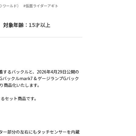
りきりワールド）
#仮面ライダーアギト
対象年齢
：15才以上
着するバックルと、2026年4月29日公開の
ックルmark7 & ゲージランプGバック
ーズより商品化いたします。
するセット商品です。
ター部分の左右にもタッチセンサーを内蔵