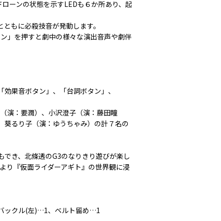
ローンの状態を示すLEDも６か所あり、起
とともに必殺技音が発動します。
タン」を押すと劇中の様々な演出音声や劇伴
、「効果音ボタン」、「台詞ボタン」、
誠（演：要潤）、小沢澄子（演：藤田瞳
、葵るり子（演：ゆうちゃみ）の計７名の
もでき、北條透のG3のなりきり遊びが楽し
により『仮面ライダーアギト』の世界観に浸
バックル(左)…1、ベルト留め…1