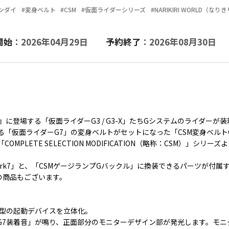
ンダイ
#変身ベルト
#CSM
#仮面ライダーシリーズ
#NARIKIRI WORLD（な
開始
：2026年04月29日
予約終了
：2026年08月30日
に登場する「仮面ライダーG3 / G3-X」たちGシステムのライダーが装
仮面ライダーG7」の変身ベルトがセットになった「CSM変身ベルトGバ
PLETE SELECTION MODIFICATION（略称：CSM）」シリ
ark7」と、「CSMゲージランプGバックル」に換装できるパーツが付属
の商品もございます。
ト型の起動デバイスを立体化。
G7装着音」が鳴り、正面部分のモニターデザイン部が発光します。モニ