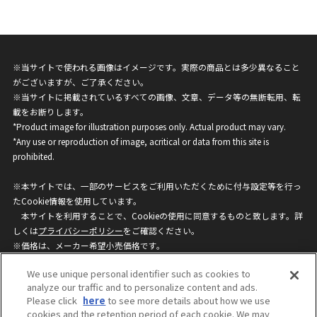
※当サイトで使われる画像はイメージです。実際の商品とは多少異なること
がございますが、ご了承ください。
※当サイトに掲載されているすべての画像、文章、データ等の無断転用、転
載をお断りします。
*Product image for illustration purposes only. Actual product may vary.
*Any use or reproduction of image, acritical or data from this site is
prohibited.
※本サイトでは、一部のサービスをご利用いただくために付与設定等を行っ
たCookie情報を使用しています。
本サイトを利用することで、Cookieの使用に同意するものと致します。詳
しくは
プライバシーポリシー
をご確認ください。
※価格は、メーカー希望小売価格です。
※商品名・発売日・価格などこのホームページの情報は変更になる場合がご
We use unique personal identifier such as cookies to
ざいますのでご了承ください。
analyze our traffic and to personalize content and ads.
Please click
here
to see more details about how we use
cookies and the retention period of each cookie. We may
privacypolicy
Do Not Sell or Share My