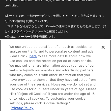
*Any use or reproduction of image, acritical or data from this site is
prohibited.
※本サイトでは、一部のサービスをご利用いただくために付与設定等を行っ
たCookie情報を使用しています。
本サイトを利用することで、Cookieの使用に同意するものと致します。詳
しくは
プライバシーポリシー
をご確認ください。
※価格は、メーカー希望小売価格です。
※商品名・発売日・価格などこのホームページの情報は変更になる場合がご
We use unique personal identifier such as cookies to
ざいますのでご了承ください。
analyze our traffic and to personalize content and ads.
Please click
here
to see more details about how we
use cookies and the retention period of each cookie.
privacypolicy
Do Not Sell or Share My
We may sell or share information about your use of our
Personal Information
website to/with our analytics and advertising partners,
ウェブサイトご利用条件
ソーシャルメディアポリシー
who may combine it with other information that you
個人情報保護方針
お問い合わせ
have provided to them or that they have collected from
your use of their services. However, we do not set and
use cookies for our users under 16 years of age. Please
click “Reject All Cookies” if you are under the age of 16
©BANDAI
or to reject all cookies. To customize your cookie
settings, please click “Cookie Settings”.
Privacy Policy