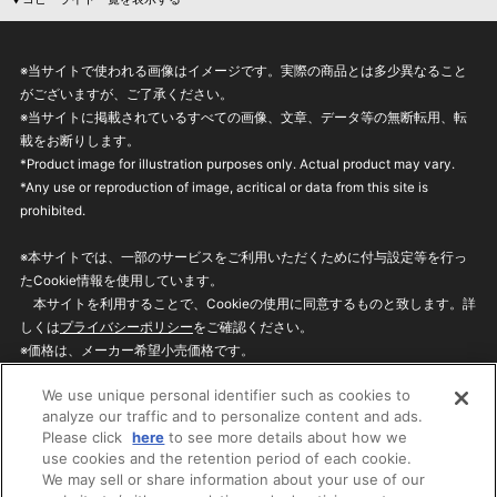
※当サイトで使われる画像はイメージです。実際の商品とは多少異なること
がございますが、ご了承ください。
※当サイトに掲載されているすべての画像、文章、データ等の無断転用、転
載をお断りします。
*Product image for illustration purposes only. Actual product may vary.
*Any use or reproduction of image, acritical or data from this site is
prohibited.
※本サイトでは、一部のサービスをご利用いただくために付与設定等を行っ
たCookie情報を使用しています。
本サイトを利用することで、Cookieの使用に同意するものと致します。詳
しくは
プライバシーポリシー
をご確認ください。
※価格は、メーカー希望小売価格です。
※商品名・発売日・価格などこのホームページの情報は変更になる場合がご
We use unique personal identifier such as cookies to
ざいますのでご了承ください。
analyze our traffic and to personalize content and ads.
Please click
here
to see more details about how we
use cookies and the retention period of each cookie.
privacypolicy
Do Not Sell or Share My
We may sell or share information about your use of our
Personal Information