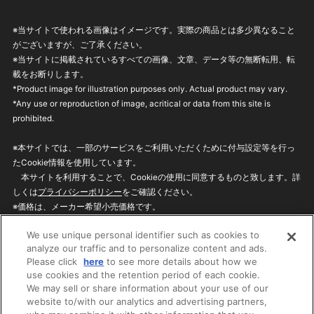
※当サイトで使われる画像はイメージです。実際の商品とは多少異なること
がございますが、ご了承ください。
※当サイトに掲載されているすべての画像、文章、データ等の無断転用、転
載をお断りします。
*Product image for illustration purposes only. Actual product may vary.
*Any use or reproduction of image, acritical or data from this site is
prohibited.
※本サイトでは、一部のサービスをご利用いただくために付与設定等を行っ
たCookie情報を使用しています。
本サイトを利用することで、Cookieの使用に同意するものと致します。詳
しくは
プライバシーポリシー
をご確認ください。
※価格は、メーカー希望小売価格です。
※商品名・発売日・価格などこのホームページの情報は変更になる場合がご
We use unique personal identifier such as cookies to
ざいますのでご了承ください。
analyze our traffic and to personalize content and ads.
Please click
here
to see more details about how we
use cookies and the retention period of each cookie.
privacypolicy
Do Not Sell or Share My
We may sell or share information about your use of our
Personal Information
website to/with our analytics and advertising partners,
ウェブサイトご利用条件
ソーシャルメディアポリシー