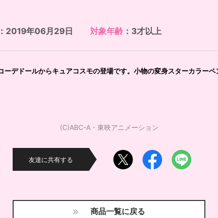
：2019年06月29日
対象年齢
：3才以上
コーデドールからキュアコスモの登場です。小物の変身スターカラーペ
(C)ABC-A・東映アニメーション
友達に共有する
商品一覧に戻る