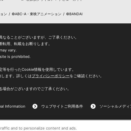
 / ©ABC-A・東映アニメーション / ©BANDAI
異なることがございますが、ご了承ください。
断転用、転載をお断りします。
 may vary.
ite is prohibited.
等を行ったCookie情報を使用しています。
致します。詳しくは
プライバシーポリシー
をご確認ください。
る場合がございますのでご了承ください。
al Information
ウェブサイトご利用条件
ソーシャルメディ
raffic and to personalize content and ads.
©BANDAI